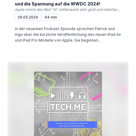
und die Spannung auf die WWDC 2024!
Apple nimmt das Wort "AI" mittlerweile sehr groß und mehrfach in den Mund - so gab es selbst ein AI-Feature zum neuen iPad Pro mit dem M4-Prozessor auf der Keynote im Mai! Die neuen iPad Air und iPad Pro sind da, hast auch du zugeschlagen?
29.05.2024
64 min
In der neuesten Podcast-Episode sprechen Patrick und
Ingo über die kürzliche Veröffentlichung des neuen iPad Air
und iPad Pro Modelle von Apple. Sie beginnen...