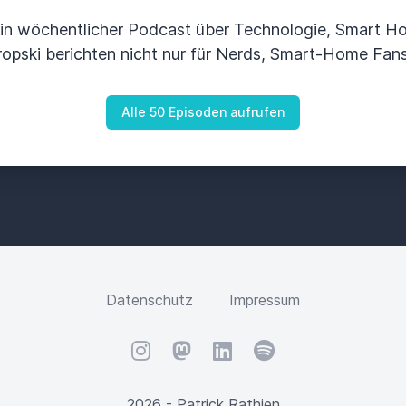
n wöchentlicher Podcast über Technologie, Smart H
opski berichten nicht nur für Nerds, Smart-Home Fans 
Alle 50 Episoden aufrufen
Datenschutz
Impressum
Instagram
Mastodon
LinkedIn
Spotify
2026 - Patrick Rathjen