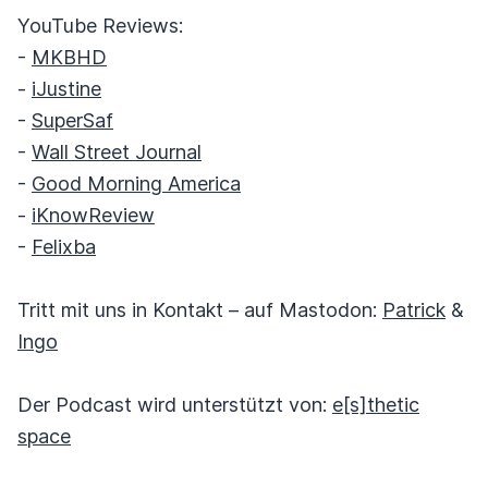
YouTube Reviews:
-
MKBHD
-
iJustine
-
SuperSaf
-
Wall Street Journal
-
Good Morning America
-
iKnowReview
-
Felixba
Tritt mit uns in Kontakt – auf Mastodon:
Patrick
&
Ingo
Der Podcast wird unterstützt von:
e[s]thetic
space