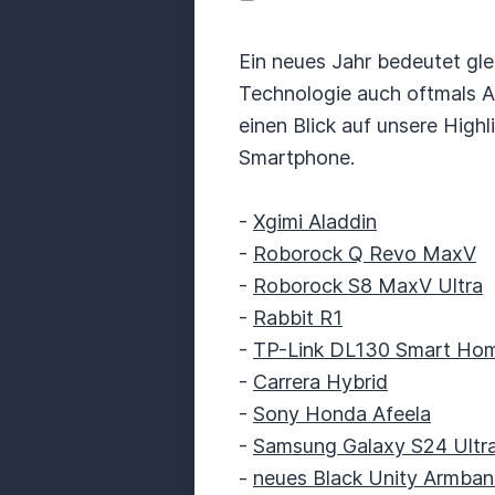
Ein neues Jahr bedeutet gl
Technologie auch oftmals A
einen Blick auf unsere Hig
Smartphone.
-
Xgimi Aladdin
-
Roborock Q Revo MaxV
-
Roborock S8 MaxV Ultra
-
Rabbit R1
-
TP-Link DL130 Smart Home
-
Carrera Hybrid
-
Sony Honda Afeela
-
Samsung Galaxy S24 Ultr
-
neues Black Unity Armban