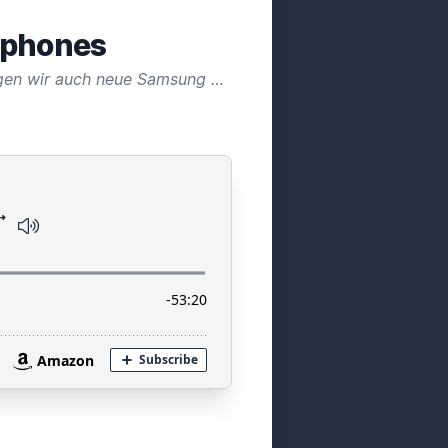
tphones
Das Jahr 2024 startet mit der CES in Las Vegas - neue Technik und viel AI! Natürlich kriegen wir auch neue Samsung Smartphones, auf die wir hier kurz blicken wollen!