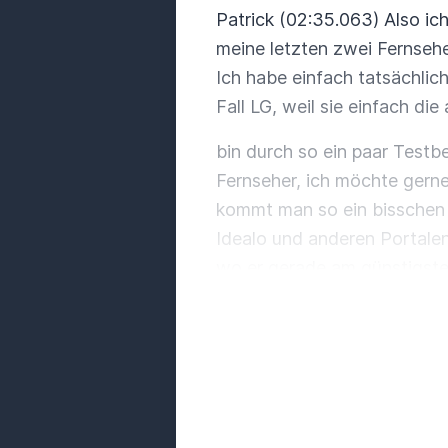
Patrick (02:35.063) Also ich
meine letzten zwei Fernseh
Ich habe einfach tatsächlich
Fall LG, weil sie einfach d
bin durch so ein paar Test
Fernseher, ich möchte gerne
kommt man so ein bisschen 
Idealo und anderen Portalen
wo er gerade am günstigsten
Patrick (03:31.415) QVC für
Ja, aber tatsächlich viellei
Seite muss man sich mal ans
Gaming-Monitore mit OLED m
Das ist irgendwie total abg