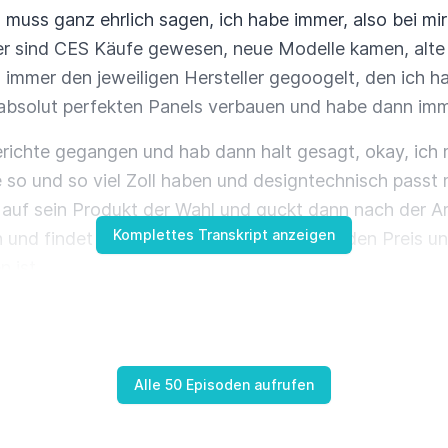
 muss ganz ehrlich sagen, ich habe immer, also bei mir
er sind CES Käufe gewesen, neue Modelle kamen, alte
 immer den jeweiligen Hersteller gegoogelt, den ich ha
ie absolut perfekten Panels verbauen und habe dann im
berichte gegangen und hab dann halt gesagt, okay, ic
 so und so viel Zoll haben und designtechnisch passt
auf sein Produkt der Wahl und guckt dann nach der Ar
Komplettes Transkript anzeigen
 und findet dann ganz schnell einen fallenden Preis u
 ist.
 die Ohren. Auch das ist sicherlich ein Channel, mit 
cht Thema Fernseher. Ich finde es ja immer gar nicht s
chauen, was da dieses Jahr passiert ist. Es gibt ganz 
Alle 50 Episoden aufrufen
it nicht nur 240 Hz, nee, auch mit 360 oder 480.
efahren, was da abgeht. Natürlich gibt es neueste OLE