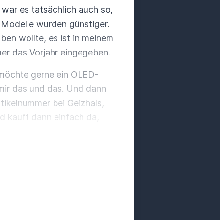
 war es tatsächlich auch so,
 Modelle wurden günstiger.
ben wollte, es ist in meinem
mer das Vorjahr eingegeben.
h möchte gerne ein OLED-
 mir das und das. Und dann
tikelnummer bei Geizhals,
nd kauft dann einfach da,
dem man Geld machen kann.
o spannend. Auf der anderen
viel im Gaming-Bereich.
D-Technologie in 8K, in