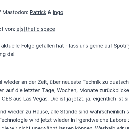
auf Mastodon:
Patrick
&
Ingo
zt von:
e[s]thetic space
e aktuelle Folge gefallen hat - lass uns gerne auf Spot
ng da!
mal wieder an der Zeit, über neueste Technik zu quats
chen auf die letzten Tage, Wochen, Monate zurückblicke
ES aus Las Vegas. Die ist ja jetzt, ja, eigentlich ist sie
 sind wieder zu Hause, alle Stände sind wahrscheinli
Technologie wird jetzt wieder in irgendwelche Labore 
i, die wir nicht unerwähnt lassen können. Weshalb wi