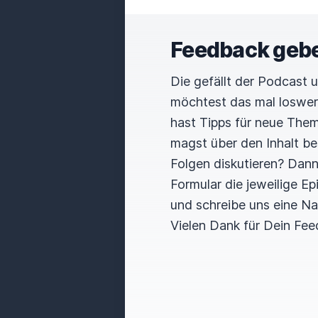
gigantischen Größen und und
Fernseh sind, beim Thema Mu
Feedback geb
angucken kann. Tatsächlich 
Die gefällt der Podcast 
es mir sehr angetan hat. Ic
möchtest das mal loswe
asiatischen Hersteller Schc
hast Tipps für neue The
Deckenlampe in einem rausg
magst über den Inhalt b
ich ist ein wahnsinnig cool
Folgen diskutieren? Dan
Formular die jeweilige E
Das ist für mein Setup, so 
und schreibe uns eine Na
Ultra. Hast du das Produkt
Vielen Dank für Dein Fee
Patrick (05:42.711) Mmh.
Patrick (06:01.623) Ja, wie 
also von 4K-L mit einem So
flache kleine Beamer, über 