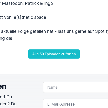
auf Mastodon:
Patrick
&
Ingo
zt von:
e[s]thetic space
e aktuelle Folge gefallen hat - lass uns gerne auf Spot
ng da!
Alle 50 Episoden aufrufen
en
NAME
und Du
E-MAIL-ADRESSE
rden? Du