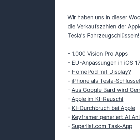
Wir haben uns in dieser Wo
die Verkaufszahlen der App
Tesla's Fahrzeugschlüsseln!
-
1.000 Vision Pro Apps
-
EU-Anpassungen in iOS 17
-
HomePod mit Display?
-
iPhone als Tesla-Schlüss
-
Aus Google Bard wird Gem
-
Apple im KI-Rausch!
-
KI-Durchbruch bei Apple
-
Keyframer generiert AI An
-
Superlist.com Task-App