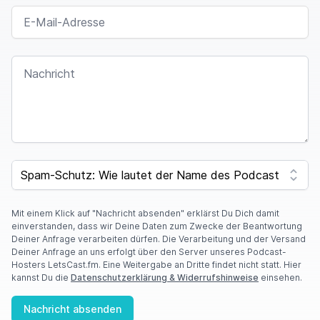
E-MAIL-ADRESSE
NACHRICHT
I
F
SPAM CAPTCHA
Y
O
U
A
Mit einem Klick auf "Nachricht absenden" erklärst Du Dich damit
R
einverstanden, dass wir Deine Daten zum Zwecke der Beantwortung
E
Deiner Anfrage verarbeiten dürfen. Die Verarbeitung und der Versand
A
Deiner Anfrage an uns erfolgt über den Server unseres Podcast-
H
Hosters LetsCast.fm. Eine Weitergabe an Dritte findet nicht statt. Hier
U
kannst Du die
Datenschutzerklärung & Widerrufshinweise
einsehen.
M
A
Nachricht absenden
N