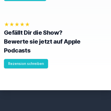
,
I
G
N
O
★★★★★
R
E
Gefällt Dir die Show?
T
H
Bewerte sie jetzt auf Apple
I
S
Podcasts
F
I
E
Rezension schreiben
L
D