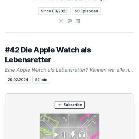
Since 03/2023
50 Episoden
Instagram
Mastodon
LinkedIn
#42 Die Apple Watch als
Lebensretter
Eine Apple Watch als Lebensretter? Kennen wir alle nur zu gut - schließlich fängt eine Keynote bei Apple oft mit Storys von Kunden an, die selbst in Gefahr geraten sind. Ob es ein Unfall war, Vorhofflimmern erkannt wurde oder der Körper im generellen gerade in ein Ungleichgewicht rät. Eine Smartwatch kann Leben retten! Dies musste Ingo gerade selbst erleben.
29.02.2024
52 min