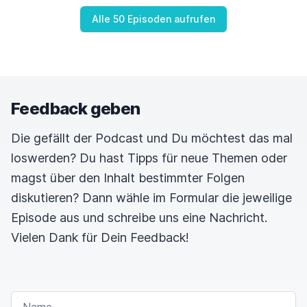
Ja, ich habe hier irgendwie auch nicht so die
Alle 50 Episoden aufrufen
Getränkeauswahl gehabt, weil ich dadurch,
dass
ich nach meiner Elternzeit jetzt wieder arbeiten
darf, es irgendwie noch nicht geschafft
habe, die
Woche einmal einkaufen zu gehen.
Es gibt hier
Feedback geben
außer Leitungswasser und Sodastream irgendwie
nur noch Milch und zwei Dosen Red
Bull.
Die gefällt der Podcast und Du möchtest das mal
loswerden? Du hast Tipps für neue Themen oder
magst über den Inhalt bestimmter Folgen
SPEAKER 1
00:01:30
diskutieren? Dann wähle im Formular die jeweilige
Habe ich jetzt gesehen, es gibt jetzt von
Episode aus und schreibe uns eine Nachricht.
Sodastream, es gab ja schon immer diese Pampe,
Vielen Dank für Dein Feedback!
die man sich da reinmacht, also diese, wie heißt
das, Sirup, genau, wo dann alles irgendwie
klebt
und verfärbt wird.
Habe ich jetzt gesehen, es gibt
NAME