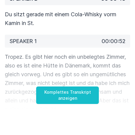
Du sitzt gerade mit einem Cola-Whisky vorm
Kamin in St.
SPEAKER 1
00:00:52
Tropez.
Es gibt hier noch ein unbelegtes Zimmer,
also es ist eine Hütte in Dänemark, kommt das
gleich vorweg.
Und es gibt so ein ungemütliches
Zimmer, was nicht belegt ist und da habe ich mich
zurückgezogen und sitze hier ganz einsam und
Komplettes Transkript
anzeigen
allein und habe nicht mal ein Getränk.
Aber das ist
meine eigene Schuld.
SPEAKER 2
00:01:11