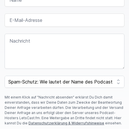
jetzt die Gaskartuschen mit irgendwie, ich weiß
nicht,
wie das geht, ja, mit Geschmacksrichtung,
E-MAIL-ADRESSE
ziemlich saueklig, vor allem du hast ja, du
musst ja
jedes Mal, wenn du da normales Wasser willst,
diese Kartusche wechseln.
NACHRICHT
SPEAKER 2
00:01:55
Das steht dir immer vor, du denkst da nicht dran
und hast dann irgendwie so einen Gülle-
SPAM CAPTCHA
Geschmack,
Mit einem Klick auf "Nachricht absenden" erklärst Du Dich damit
SPEAKER 1
00:01:59
einverstanden, dass wir Deine Daten zum Zwecke der Beantwortung
Deiner Anfrage verarbeiten dürfen. Die Verarbeitung und der Versand
Deiner Anfrage an uns erfolgt über den Server unseres Podcast-
den du dir dann, oh Gott, ich, danke.
Ja,
Hosters LetsCast.fm. Eine Weitergabe an Dritte findet nicht statt. Hier
kannst Du die
Datenschutzerklärung & Widerrufshinweise
einsehen.
willkommen zurück beim Haushalts-Podcast.