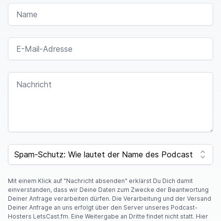
NAME
unserem allerersten Produkt, muss man ja
tatsächlich sagen,
zu dem, was da jetzt gerade
so irgendwie abgeht und was da, was da Phase
E-MAIL-ADRESSE
ist. Und die erste News
ist Roborock, der ja
wirklich, ich will mal sagen, Flaggschiffhersteller
NACHRICHT
an Saugrobotern,
hat jetzt endlich ein Datum
rausgehauen für den Roborock S8 Max V Ultra.
Namen können sie alle
nicht, haben wir auch
schon in vielen Folgen gehabt. Namen ist
irgendwie bei allen so ein
bisschen schwierig,
SPAM CAPTCHA
aber wer Max V Ultra in einem Satz oder in einem
Produktnamen hört,
der weiß eigentlich, das ist
die eierlegende Wollmilchsau aus dem Hause
Mit einem Klick auf "Nachricht absenden" erklärst Du Dich damit
einverstanden, dass wir Deine Daten zum Zwecke der Beantwortung
Roborock. Und jetzt
gibt es ein Datum, nämlich
Deiner Anfrage verarbeiten dürfen. Die Verarbeitung und der Versand
Deiner Anfrage an uns erfolgt über den Server unseres Podcast-
Freitag, der 5. April, kommt dieses Produkt in die
Hosters LetsCast.fm. Eine Weitergabe an Dritte findet nicht statt. Hier