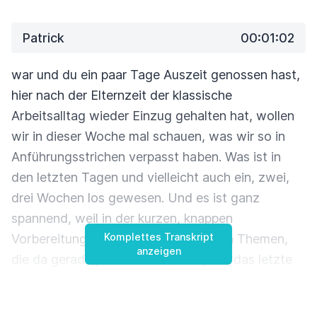
Patrick
00:01:02
war und du ein paar Tage Auszeit genossen hast,
hier nach der Elternzeit der klassische
Arbeitsalltag wieder Einzug gehalten hat, wollen
wir in dieser Woche mal schauen,
was wir so in
Anführungsstrichen verpasst haben. Was ist in
den letzten Tagen und vielleicht auch
ein, zwei,
drei Wochen los gewesen. Und es ist ganz
spannend, weil in der kurzen,
knappen
Komplettes Transkript
Vorbereitung rund um die technischen Themen,
anzeigen
die da gerade passiert sind, war ja so
das letzte
große Ding in Anführungsstrichen, Druck der EU
auf Apple, Monopolstellung, App Store,
es muss