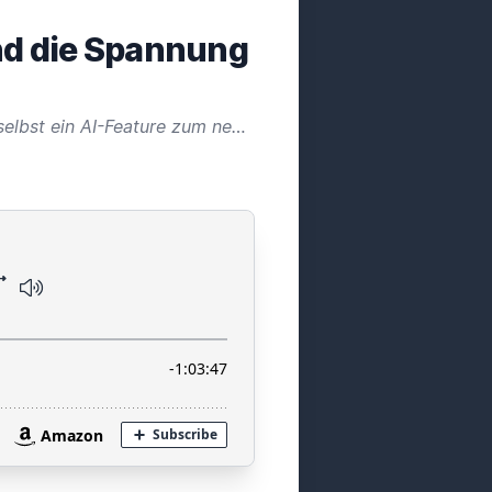
und die Spannung
Apple nimmt das Wort "AI" mittlerweile sehr groß und mehrfach in den Mund - so gab es selbst ein AI-Feature zum neuen iPad Pro mit dem M4-Prozessor auf der Keynote im Mai! Die neuen iPad Air und iPad Pro sind da, hast auch du zugeschlagen?