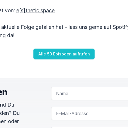
zt von:
e[s]thetic space
e aktuelle Folge gefallen hat - lass uns gerne auf Spot
ng da!
Alle 50 Episoden aufrufen
en
NAME
und Du
E-MAIL-ADRESSE
rden? Du
men oder